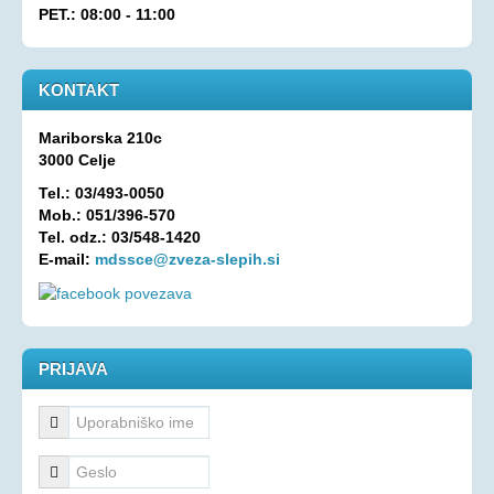
PET.: 08:00 - 11:00
Oprostitev plačila RTV prispevka
OSEBNA ASISTENCA
KONTAKT
KONTAKT
Mariborska 210c
3000 Celje
Tel.: 03/493-0050
Mob.: 051/396-570
Tel. odz.: 03/548-1420
E-mail:
mdssce@zveza-slepih.si
PRIJAVA