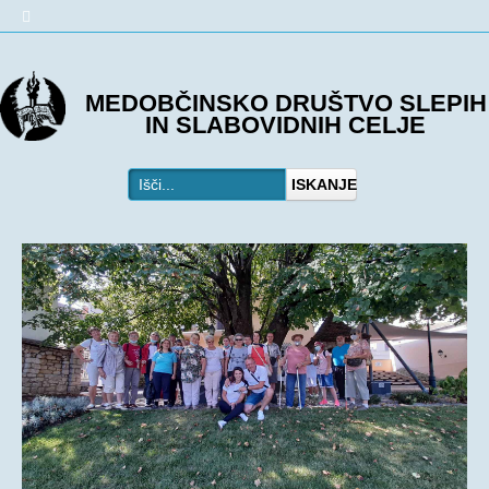
O DRUŠTVU
MEDOBČINSKO DRUŠTVO SLEPIH
IN SLABOVIDNIH CELJE
Predstavitev
Kje smo
ISKANJE
Kontakti
Organi društva
Včlanitev
PROGRAMI
Programi društva
Ohranjevanje zdravja
Bivalna skupnost
Osebna asistenca
AKTIVNOSTI