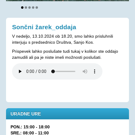
Aktualno
KORONAVIRUS - INFORMACIJE
Sončni žarek_oddaja
Prispevki
V nedeljo, 13.10.2024 ob 18.20, smo lahko prisluhnili
Financerji
interjuju s predsednico Društva, Sanjo Kos.
Arhiv
Prispevek lahko poslušate tudi tukaj v kolikor ste oddajo
PRAVICE IN UGODNOSTI
zamudili ali pa je niste imeli možnosti poslušati.
Zakoni in pravilniki
Ugodnosti s člansko izkaznico ZDSSS
Tehnični pripomočki
Mreža spremljevalcev
Dodatek za pomoč in postrežbo
URADNE URE
Parkirna karta za invalide
Evropska kartica ugodnosti
PON.: 15:00 - 18:00
SRE.: 08:00 - 11:00
Vozovnica za železniški promet