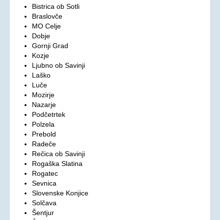
Bistrica ob Sotli
Aktualno
Braslovče
MO Celje
KORONAVIRUS - INFORMACIJE
Dobje
Prispevki
Gornji Grad
Kozje
Financerji
Ljubno ob Savinji
Arhiv
Laško
Luče
PRAVICE IN UGODNOSTI
Mozirje
Nazarje
Zakoni in pravilniki
Podčetrtek
Polzela
Ugodnosti s člansko izkaznico ZDSSS
Prebold
Tehnični pripomočki
Radeče
Rečica ob Savinji
Mreža spremljevalcev
Rogaška Slatina
Dodatek za pomoč in postrežbo
Rogatec
Sevnica
Parkirna karta za invalide
Slovenske Konjice
Evropska kartica ugodnosti
Solčava
Šentjur
Vozovnica za železniški promet