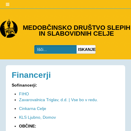
O DRUŠTVU
MEDOBČINSKO DRUŠTVO SLEPIH
IN SLABOVIDNIH CELJE
Predstavitev
Kje smo
ISKANJE
Kontakti
Organi društva
Včlanitev
Financerji
PROGRAMI
Sofinancerji:
Programi društva
FIHO
Zavarovalnica Triglav, d.d. | Vse bo v redu.
Ohranjevanje zdravja
Cinkarna Celje
Bivalna skupnost
KLS Ljubno, Domov
Osebna asistenca
OBČINE:
AKTIVNOSTI