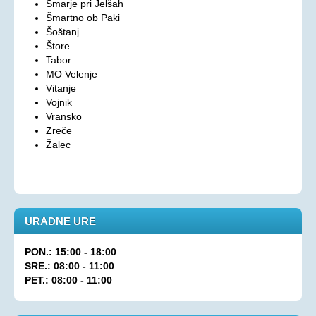
Šmarje pri Jelšah
Šmartno ob Paki
Oprostitev plačila RTV prispevka
Šoštanj
OSEBNA ASISTENCA
Štore
Tabor
MO Velenje
KONTAKT
Vitanje
Vojnik
Vransko
Zreče
Žalec
URADNE URE
PON.: 15:00 - 18:00
SRE.: 08:00 - 11:00
PET.: 08:00 - 11:00