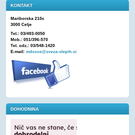
KONTAKT
Mariborska 210c
3000 Celje
Tel.: 03/493-0050
Mob.: 051/396-570
Tel. odz.: 03/548-1420
E-mail:
mdssce@zveza-slepih.si
DOHODNINA