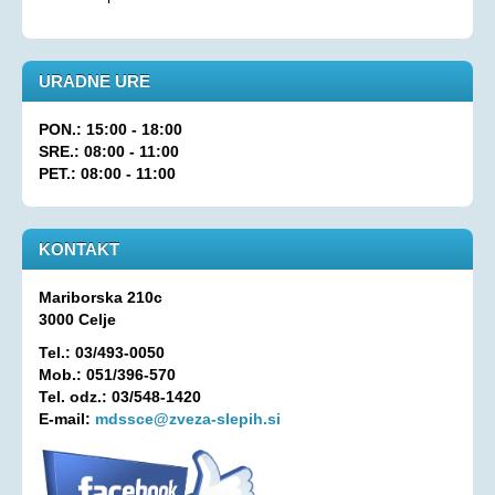
Oprostitev plačila RTV prispevka
OSEBNA ASISTENCA
URADNE URE
KONTAKT
PON.: 15:00 - 18:00
SRE.: 08:00 - 11:00
PET.: 08:00 - 11:00
KONTAKT
Mariborska 210c
3000 Celje
Tel.: 03/493-0050
Mob.: 051/396-570
Tel. odz.: 03/548-1420
E-mail:
mdssce@zveza-slepih.si