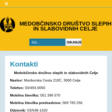
O DRUŠTVU
MEDOBČINSKO DRUŠTVO SLEPIH
IN SLABOVIDNIH CELJE
Predstavitev
Kje smo
ISKANJE
Kontakti
Organi društva
Včlanitev
Kontakti
PROGRAMI
Medobčinsko društvo slepih in slabovidnih Celje
Programi društva
Naslov:
Mariborska Cesta 210C, 3000 Celje
Ohranjevanje zdravja
Telefon:
03/493-0050
Bivalna skupnost
Mobilna številka:
051 396 570
Osebna asistenca
Mobilna številka predsednice:
069 783 256
AKTIVNOSTI
Odzivnik:
03/548-1420