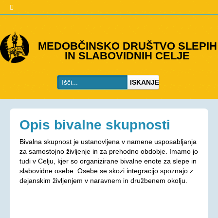
O DRUŠTVU
MEDOBČINSKO DRUŠTVO SLEPIH
IN SLABOVIDNIH CELJE
Predstavitev
Kje smo
ISKANJE
Kontakti
Organi društva
Včlanitev
Opis bivalne skupnosti
PROGRAMI
Bivalna skupnost je ustanovljena v namene usposabljanja
za samostojno življenje in za prehodno obdobje. Imamo jo
Programi društva
tudi v Celju, kjer so organizirane bivalne enote za slepe in
Ohranjevanje zdravja
slabovidne osebe. Osebe se skozi integracijo spoznajo z
dejanskim življenjem v naravnem in družbenem okolju.
Bivalna skupnost
Osebna asistenca
AKTIVNOSTI