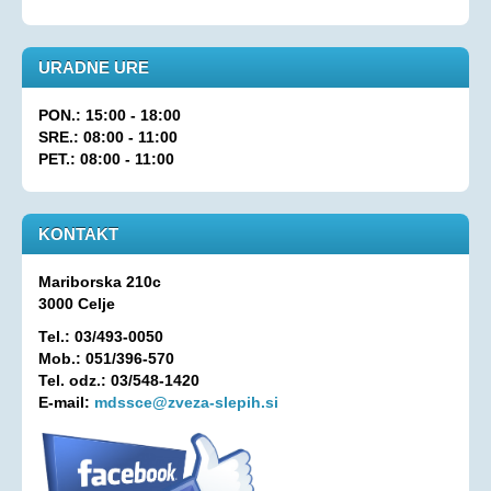
Aktualno
KORONAVIRUS - INFORMACIJE
URADNE URE
Prispevki
PON.: 15:00 - 18:00
Financerji
SRE.: 08:00 - 11:00
PET.: 08:00 - 11:00
Arhiv
PRAVICE IN UGODNOSTI
KONTAKT
Zakoni in pravilniki
Mariborska 210c
Ugodnosti s člansko izkaznico ZDSSS
3000 Celje
Tehnični pripomočki
Tel.: 03/493-0050
Mreža spremljevalcev
Mob.: 051/396-570
Tel. odz.: 03/548-1420
Dodatek za pomoč in postrežbo
E-mail:
mdssce@zveza-slepih.si
Parkirna karta za invalide
Evropska kartica ugodnosti
Vozovnica za železniški promet