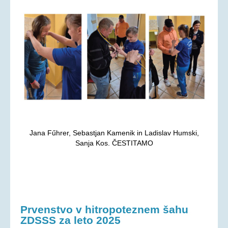
Aktualno
KORONAVIRUS - INFORMACIJE
Prispevki
Financerji
Arhiv
PRAVICE IN UGODNOSTI
Zakoni in pravilniki
Ugodnosti s člansko izkaznico ZDSSS
Jana Fűhrer, Sebastjan Kamenik in Ladislav Humski,
Sanja Kos. ČESTITAMO
Tehnični pripomočki
Mreža spremljevalcev
Dodatek za pomoč in postrežbo
Parkirna karta za invalide
Prvenstvo v hitropoteznem šahu
Evropska kartica ugodnosti
ZDSSS za leto 2025
Vozovnica za železniški promet