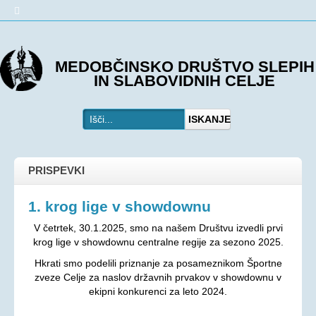
O DRUŠTVU
MEDOBČINSKO DRUŠTVO SLEPIH
IN SLABOVIDNIH CELJE
Predstavitev
Kje smo
ISKANJE
Kontakti
Organi društva
Včlanitev
PRISPEVKI
PROGRAMI
1. krog lige v showdownu
Programi društva
V četrtek, 30.1.2025, smo na našem Društvu izvedli prvi
Ohranjevanje zdravja
krog lige v showdownu centralne regije za sezono 2025.
Hkrati smo podelili priznanje za posameznikom Športne
Bivalna skupnost
zveze Celje za naslov državnih prvakov v showdownu v
Osebna asistenca
ekipni konkurenci za leto 2024.
AKTIVNOSTI