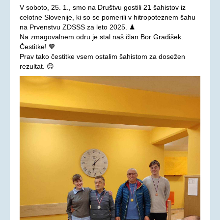
V soboto, 25. 1., smo na Društvu gostili 21 šahistov iz
Oprostitev plačila RTV prispevka
celotne Slovenije, ki so se pomerili v hitropoteznem šahu
na Prvenstvu ZDSSS za leto 2025. ♟
OSEBNA ASISTENCA
Na zmagovalnem odru je stal naš član Bor Gradišek.
Čestitke! 🧡
KONTAKT
Prav tako čestitke vsem ostalim šahistom za dosežen
rezultat. 😊