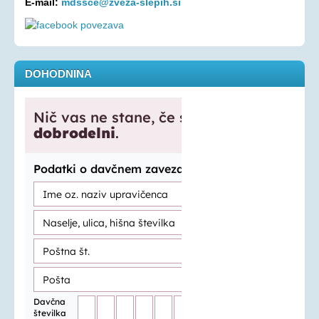
E-mail:
mdssce@zveza-slepih.si
DOHODNINA