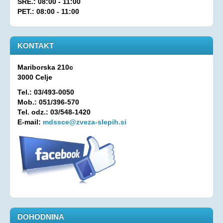
SRE.: 08:00 - 11:00
PET.: 08:00 - 11:00
Oprostitev plačila RTV prispevka
OSEBNA ASISTENCA
KONTAKT
KONTAKT
Mariborska 210c
3000 Celje
Tel.: 03/493-0050
Mob.: 051/396-570
Tel. odz.: 03/548-1420
E-mail:
mdssce@zveza-slepih.si
DOHODNINA