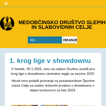
O DRUŠTVU
MEDOBČINSKO DRUŠTVO SLEPIH
IN SLABOVIDNIH CELJE
Predstavitev
Kje smo
ISKANJE
Kontakti
Organi društva
Včlanitev
1. krog lige v showdownu
PROGRAMI
V četrtek, 30.1.2025, smo na našem Društvu izvedli prvi
Programi društva
krog lige v showdownu centralne regije za sezono 2025.
Hkrati smo podelili priznanje za posameznikom Športne
Ohranjevanje zdravja
zveze Celje za naslov državnih prvakov v showdownu v
Bivalna skupnost
ekipni konkurenci za leto 2024.
Osebna asistenca
AKTIVNOSTI