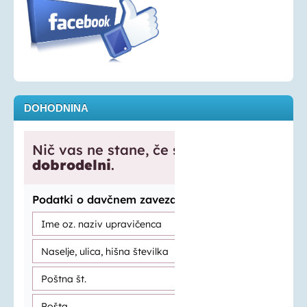
Oprostitev plačila RTV prispevka
OSEBNA ASISTENCA
KONTAKT
DOHODNINA