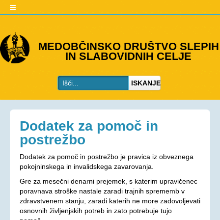
O DRUŠTVU
MEDOBČINSKO DRUŠTVO SLEPIH
IN SLABOVIDNIH CELJE
Predstavitev
Kje smo
ISKANJE
Kontakti
Organi društva
Včlanitev
Dodatek za pomoč in
PROGRAMI
postrežbo
Programi društva
Dodatek za pomoč in postrežbo je pravica iz obveznega
pokojninskega in invalidskega zavarovanja.
Ohranjevanje zdravja
Gre za mesečni denarni prejemek, s katerim upravičenec
Bivalna skupnost
poravnava stroške nastale zaradi trajnih sprememb v
Osebna asistenca
zdravstvenem stanju, zaradi katerih ne more zadovoljevati
osnovnih življenjskih potreb in zato potrebuje tujo
AKTIVNOSTI