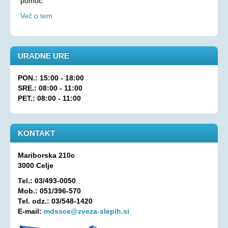
pomoč.
Aktualno
Več o tem
KORONAVIRUS - INFORMACIJE
Prispevki
URADNE URE
Financerji
Arhiv
PON.: 15:00 - 18:00
SRE.: 08:00 - 11:00
PRAVICE IN UGODNOSTI
PET.: 08:00 - 11:00
Zakoni in pravilniki
Ugodnosti s člansko izkaznico ZDSSS
KONTAKT
Tehnični pripomočki
Mariborska 210c
Mreža spremljevalcev
3000 Celje
Dodatek za pomoč in postrežbo
Tel.: 03/493-0050
Mob.: 051/396-570
Parkirna karta za invalide
Tel. odz.: 03/548-1420
Evropska kartica ugodnosti
E-mail:
mdssce@zveza-slepih.si
Vozovnica za železniški promet