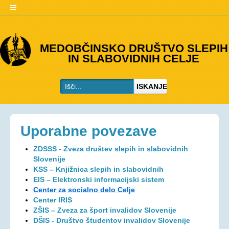
O DRUŠTVU
MEDOBČINSKO DRUŠTVO SLEPIH
IN SLABOVIDNIH CELJE
Predstavitev
Kje smo
ISKANJE
Kontakti
Organi društva
Včlanitev
Uporabne povezave
PROGRAMI
ZDSSS - Zveza društev slepih in slabovidnih
Programi društva
Slovenije
KSS – Knjižnica slepih in slabovidnih
Ohranjevanje zdravja
EIS – Elektronski informacijski sistem
Center za socialno delo Celje
Bivalna skupnost
Center IRIS
Osebna asistenca
ZŠIS – Zveza za šport invalidov Slovenije
DŠIS - Društvo študentov invalidov Slovenije
AKTIVNOSTI