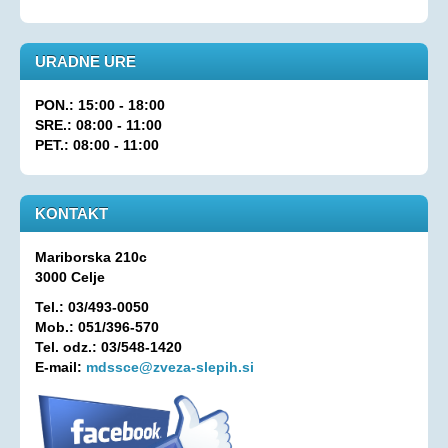
Aktualno
KORONAVIRUS - INFORMACIJE
URADNE URE
Prispevki
PON.: 15:00 - 18:00
Financerji
SRE.: 08:00 - 11:00
PET.: 08:00 - 11:00
Arhiv
PRAVICE IN UGODNOSTI
KONTAKT
Zakoni in pravilniki
Ugodnosti s člansko izkaznico ZDSSS
Mariborska 210c
3000 Celje
Tehnični pripomočki
Tel.: 03/493-0050
Mreža spremljevalcev
Mob.: 051/396-570
Tel. odz.: 03/548-1420
Dodatek za pomoč in postrežbo
E-mail:
mdssce@zveza-slepih.si
Parkirna karta za invalide
Evropska kartica ugodnosti
Vozovnica za železniški promet