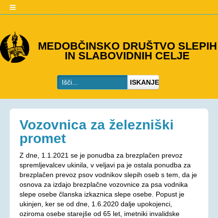
O DRUŠTVU
MEDOBČINSKO DRUŠTVO SLEPIH
IN SLABOVIDNIH CELJE
Predstavitev
Kje smo
ISKANJE
Kontakti
Organi društva
Včlanitev
Vozovnica za železniški
PROGRAMI
promet
Programi društva
Z dne, 1.1.2021 se je ponudba za brezplačen prevoz
spremljevalcev ukinila, v veljavi pa je ostala ponudba za
Ohranjevanje zdravja
brezplačen prevoz psov vodnikov slepih oseb s tem, da je
Bivalna skupnost
osnova za izdajo brezplačne vozovnice za psa vodnika
slepe osebe članska izkaznica slepe osebe. Popust je
Osebna asistenca
ukinjen, ker se od dne, 1.6.2020 dalje upokojenci,
oziroma osebe starejše od 65 let, imetniki invalidske
AKTIVNOSTI