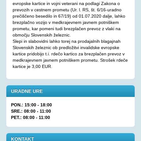
evropske kartice in vojni veterani na podlagi Zakona o
Aktualno
prevozih v cestnem prometu (Ur. l. RS, št. 6/16-uradno
prečiščeno besedilo in 67/19) od 01.07.2020 dalje, lahko
KORONAVIRUS - INFORMACIJE
brezplačno vozijo v medkrajevnem javnem potniškem
Prispevki
prometu, kar pomeni tudi brezplačen prevoz z vlaki na
območju Slovenskih železnic.
Financerji
Slepi in slabovidni lahko torej na prodajalnih blagajnah
Slovenskih železnic ob predložitvi invalidske evropske
Arhiv
kartice pridobijo t.i. rdečo kartico za brezplačen prevoz v
PRAVICE IN UGODNOSTI
medkrajevnem javnem potniškem prometu. Strošek rdeče
kartice je 3,00 EUR.
Zakoni in pravilniki
Ugodnosti s člansko izkaznico ZDSSS
Tehnični pripomočki
URADNE URE
Mreža spremljevalcev
PON.: 15:00 - 18:00
Dodatek za pomoč in postrežbo
SRE.: 08:00 - 11:00
PET.: 08:00 - 11:00
Parkirna karta za invalide
Evropska kartica ugodnosti
KONTAKT
Vozovnica za železniški promet