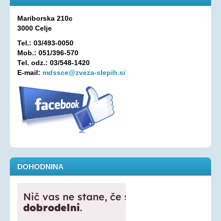
Oprostitev plačila RTV prispevka
Mariborska 210c
3000 Celje
OSEBNA ASISTENCA
Tel.: 03/493-0050
KONTAKT
Mob.: 051/396-570
Tel. odz.: 03/548-1420
E-mail:
mdssce@zveza-slepih.si
DOHODNINA