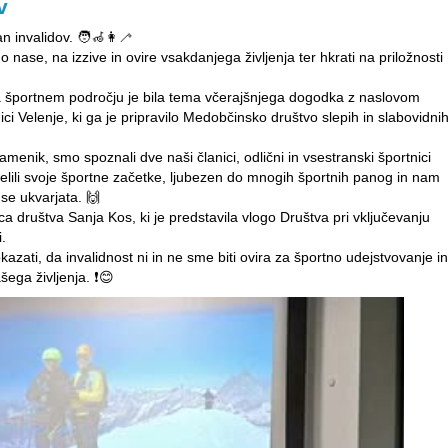
v
invalidov. 🧑‍🦽👩‍🦯
o nase, na izzive in ovire vsakdanjega življenja ter hkrati na priložnosti
a športnem področju je bila tema včerajšnjega dogodka z naslovom
ci Velenje, ki ga je pripravilo Medobčinsko društvo slepih in slabovidni
amenik, smo spoznali dve naši članici, odlični in vsestranski športnici
elili svoje športne začetke, ljubezen do mnogih športnih panog in nam
 se ukvarjata. 🙌
a društva Sanja Kos, ki je predstavila vlogo Društva pri vključevanju
.
kazati, da invalidnost ni in ne sme biti ovira za športno udejstvovanje in
šega življenja. ❗️😊