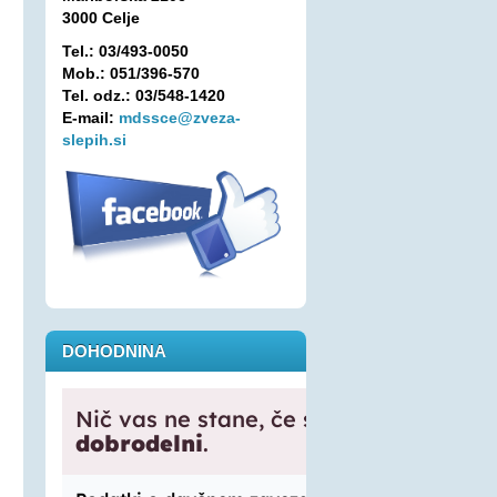
3000 Celje
Tel.: 03/493-0050
Mob.: 051/396-570
Tel. odz.: 03/548-1420
E-mail:
mdssce@zveza-
slepih.si
DOHODNINA