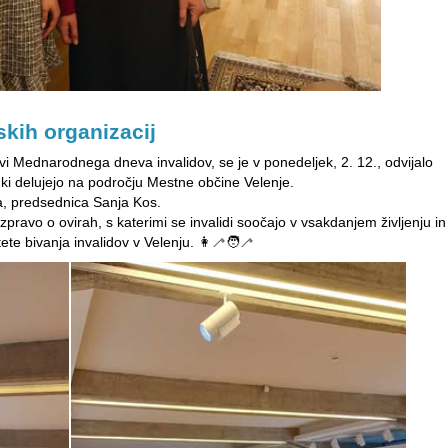
skih organizacij
tvi Mednarodnega dneva invalidov, se je v ponedeljek, 2. 12., odvijalo
, ki delujejo na področju Mestne občine Velenje.
ca, predsednica Sanja Kos.
azpravo o ovirah, s katerimi se invalidi soočajo v vsakdanjem življenju in
ete bivanja invalidov v Velenju. 👩‍🦯🧑‍🦯