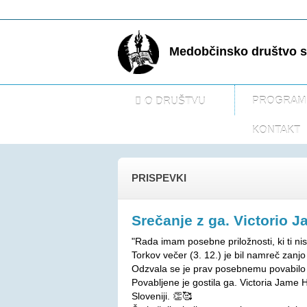
Medobčinsko društvo sl
PROGRAM
O DRUŠTVU
KONTAKT
PRISPEVKI
Srečanje z ga. Victorio 
"Rada imam posebne priložnosti, ki ti n
Torkov večer (3. 12.) je bil namreč zanjo
Odzvala se je prav posebnemu povabilo 
Povabljene je gostila ga. Victoria Jame H
Sloveniji. 👏🥰