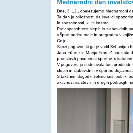
Mednarodni dan invalido
Dne, 3. 12., obeležujemo Mednarodni dan 
Ta dan je priložnost, da invalidi opozorim
in sposobnosti, ki jih imamo.
Prav sposobnost slepih in slabovidnih n
»Šport podira meje in pregrade« v knjižni
Celje.
Skozi pogovor, ki ga je vodil Sebastjan K
Jana Führer in Marija Fras. Z nami sta d
predstavili posebnost športov, s katerimi
V pogovoru je sodelovala tudi predsednic
slepih in slabovidnih v športne dejavnosti
S takšnimi dogodki želimo širši publiki po
aktivnost na številnih drugih področjih na