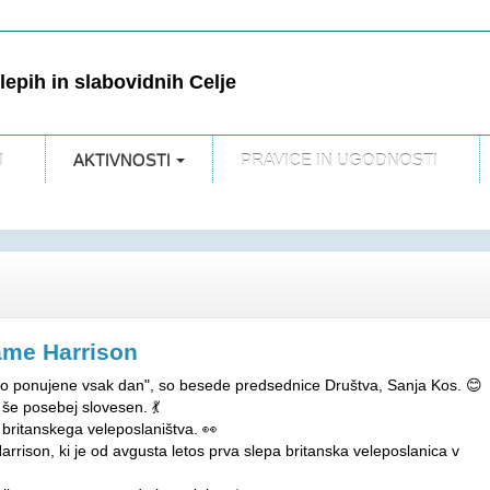
epih in slabovidnih Celje
I
AKTIVNOSTI
PRAVICE IN UGODNOSTI
Jame Harrison
iso ponujene vsak dan", so besede predsednice Društva, Sanja Kos. 😊
 še posebej slovesen. 💃
britanskega veleposlaništva. 👀
arrison, ki je od avgusta letos prva slepa britanska veleposlanica v