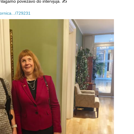
prilagamo povezavo do intervjuja. ✍️
vornica.../729231